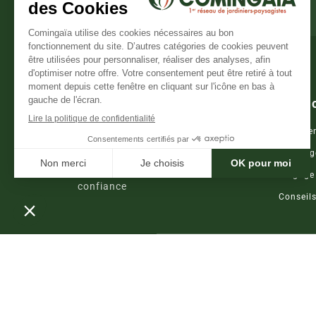
REJOINDRE LA COMMUNAUTÉ
Servi
Entretie
Aménag
Le réseau national de jardiniers de
Élagage
confiance
Conseil
© 2024 CominGaïa. Tous droits réservés.