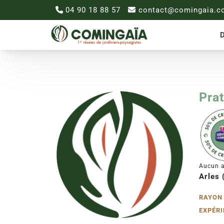
04 90 18 88 57
contact@comingaia.c
D
Pra
Aucun a
Arles
RAYON 
EXPÉRI