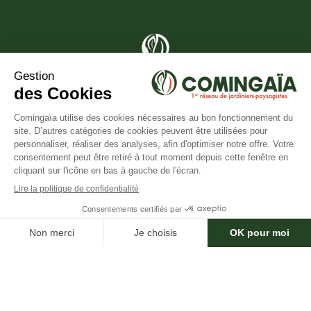
Le réseau national de jardiniers de confiance
04 90 18 88 57
×
Besoin d'aide ?
contact@comingaia.com
Services
Mentions Légales
© 2024 CominGaïa. Tous droits réservés.