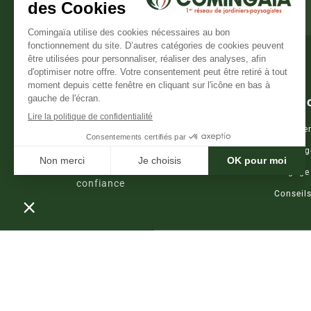
REJOINDRE LA COMMUNAUTÉ
Servi
Entretie
Aménag
Le réseau national de jardiniers de
Élagage
confiance
Conseil
© 2024 CominGaïa. Tous droits réservés.