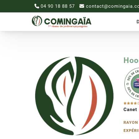
04 90 18 88 57
contact@comingaia.c
D
Hoo
Canet
RAYON 
EXPÉRI