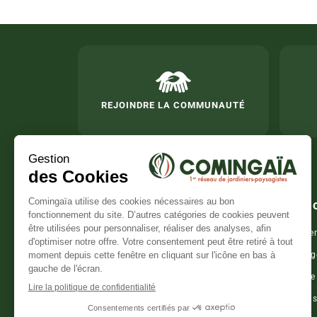
REJOINDRE LA COMMUNAUTÉ
Servi
Entretie
Aménag
Le réseau national de jardiniers de
Élagage
confiance
Conseil