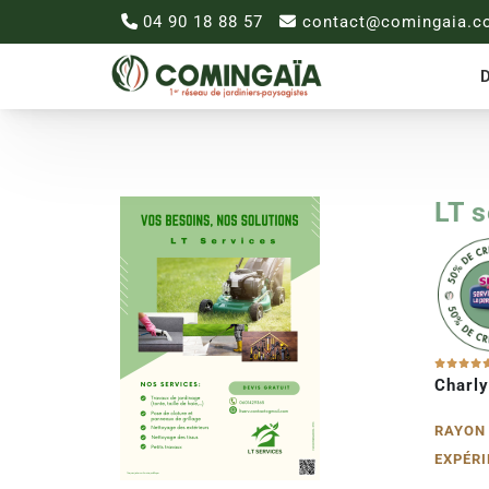
04 90 18 88 57
contact@comingaia.c
D
LT 
Charly
RAYON 
EXPÉRI