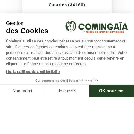
Castries (34160)
Expérience :
Non renseignée
VOIR
×
Besoin d'aide ?
BenjaMain Verte
(17 avis)
Claret (34270)