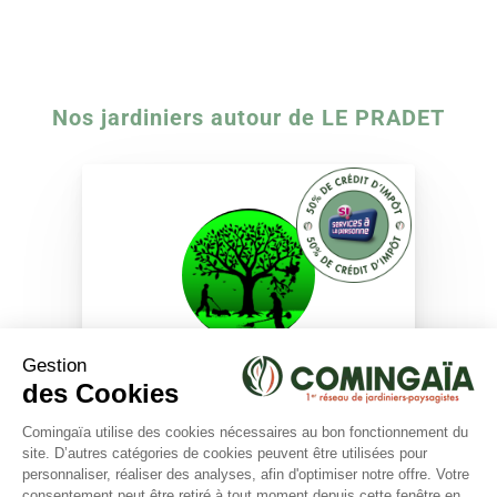
Nos jardiniers autour de LE PRADET
Passionjardins
(13 avis)
Evenos (83330)
Expérience :
16 ans
×
Besoin d'aide ?