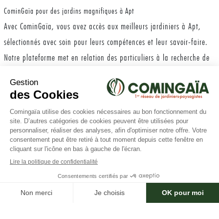
CominGaïa pour des jardins magnifiques à Apt
Avec CominGaïa, vous avez accès aux meilleurs jardiniers à Apt,
sélectionnés avec soin pour leurs compétences et leur savoir-faire.
Notre plateforme met en relation des particuliers à la recherche de
services de jardinage de qualité avec des professionnels
expérimentés et passionnés par leur métier.
Avec CominGaïa, vous pouvez comparer les profils des jardiniers,
consulter les avis laissés par les autres utilisateurs et choisir le
×
Besoin d'aide ?
professionnel qui correspond le mieux à vos besoins. Que vous ayez
besoin d'un jardinier pour l'entretien régulier de votre jardin, la
création d'un nouvel aménagement paysager ou des conseils
précieux pour optimiser la croissance de vos plantes, vous trouverez
forcément le jardinier idéal sur CominGaïa.