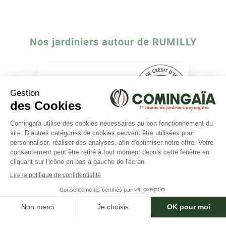
Nos jardiniers autour de RUMILLY
×
Besoin d'aide ?
Bessot Aurélien
(1 avis)
Les deserts (73230)
Expérience :
9 ans