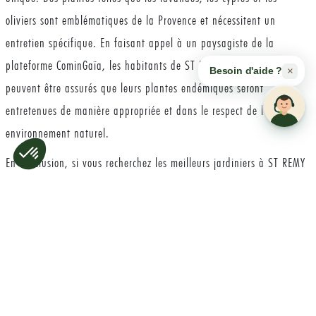
oliviers sont emblématiques de la Provence et nécessitent un
entretien spécifique. En faisant appel à un paysagiste de la
plateforme CominGaïa, les habitants de ST REMY DE PROVENCE
×
Besoin d'aide ?
peuvent être assurés que leurs plantes endémiques seront
entretenues de manière appropriée et dans le respect de leur
environnement naturel.
En conclusion, si vous recherchez les meilleurs jardiniers à ST REMY
DE PROVENCE, la plateforme CominGaïa est l'outil parfait pour
trouver des professionnels qualifiés et fiables. En combinant
expertise, qualité des services et respect de l'environnement,
CominGaïa offre une solution complète pour l'entretien de vos
espaces verts. Ne laissez pas votre jardin en friche, faites confiance
aux experts de CominGaïa pour créer le jardin de vos rêves à ST