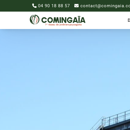
04 90 18 88 57
contact@comingaia.c
D