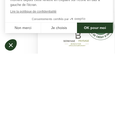
Bernay Anthony
(13 avis)
St romain de jalionas (38460)
Expérience :
3 ans
VOIR