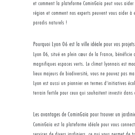
et comment la plateforme CominGaïa peut vous aider à
région et comment nos experts peuvent vous aider à e
paradis naturels !
Pourquoi Lyon 06 est la ville idéale pour vos projet
Lyon 06, situé en plein cœur de la France, bénéficie 
magnifiques espaces verts. Le climat lyonnais est mod
lieux majeurs de biodiversité, vous ne pouvez pas man
Lyon est aussi un pionnier en termes d'initiatives éc
terrain fertile pour ceux qui souhaitent investir dans
Les avantages de CominGaïa pour trouver un jardini
CominGaïa est la plateforme idéale pour vous connecte
services de divers jardiniers, ce qui vous permet de t