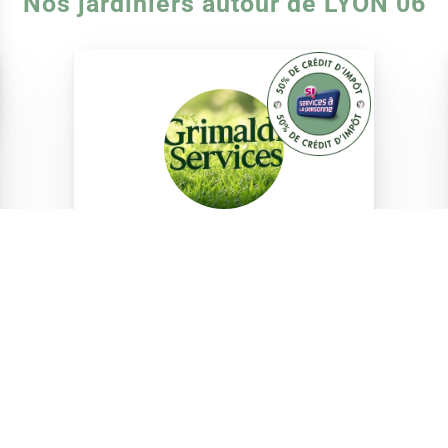
Nos jardiniers autour de LYON 06
Grimaldi services
Aucun avis pour l'instant
Charvieu chavagneux (38230)
Expérience :
Non renseignée
VOIR