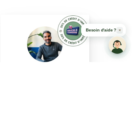
×
Besoin d'aide ?
Planté
Aucun avis pour l'instant
La mulatiere (69350)
Expérience :
6 ans
VOIR