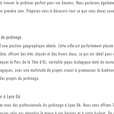
 trouver le jardinier parfait pour vos besoins. Nous parlerons égalem
n prendre soin. Préparez-vous à découvrir tout ce que vous devez savoi
s de jardinage
d'une position géographique idéale. Cette ville est parfaitement placée
éré, offrant des étés chauds et des hivers doux, ce qui est idéal pour u
quer le Parc de la Tête d'Or, véritable joyau écologique doté de vastes
ologiques, avec une multitude de projets visant à promouvoir la biodive
 des projets de jardinage.
er à Lyon 06
r avec des professionnels du jardinage à Lyon 06. Nous vous offrons la 
rouver celui qui répondra le mieux à vos besoins et à votre budget. De p