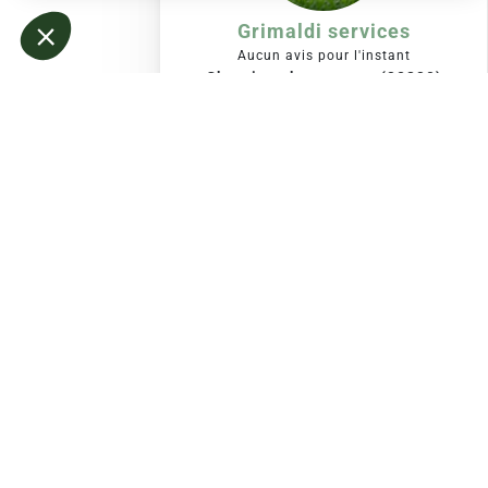
Grimaldi services
Aucun avis pour l'instant
Charvieu chavagneux (38230)
Expérience :
Non renseignée
VOIR