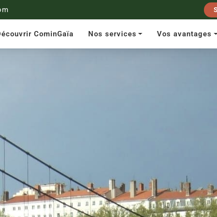
om
écouvrir CominGaïa
Nos services
Vos avantages