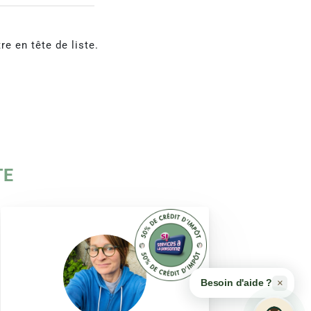
e en tête de liste.
TE
×
Besoin d'aide ?