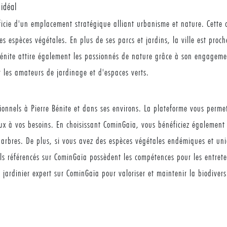
idéal
ficie d'un emplacement stratégique alliant urbanisme et nature. Cette 
 espèces végétales. En plus de ses parcs et jardins, la ville est proch
 Bénite attire également les passionnés de nature grâce à son engageme
r les amateurs de jardinage et d'espaces verts.
ionnels à Pierre Bénite et dans ses environs. La plateforme vous permet
eux à vos besoins. En choisissant CominGaïa, vous bénéficiez également 
arbres. De plus, si vous avez des espèces végétales endémiques et uniq
els référencés sur CominGaïa possèdent les compétences pour les entreten
 jardinier expert sur CominGaïa pour valoriser et maintenir la biodivers