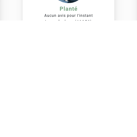
Planté
Aucun avis pour l'instant
La mulatiere (69350)
Expérience :
6 ans
VOIR