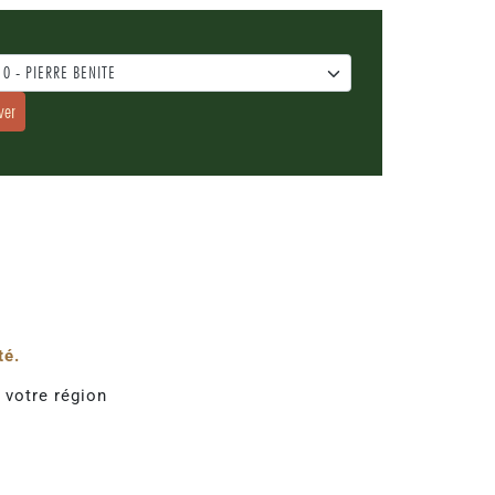
10 - PIERRE BENITE
ver
té.
 votre région