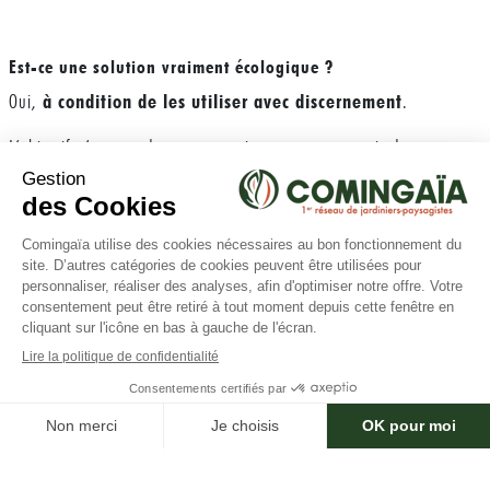
Est-ce une solution vraiment écologique ?
Oui,
à condition de les utiliser avec discernement
.
L’objectif n’est pas de tout exterminer sous terre, mais de
restaurer un équilibre
.
Les nématodes sont une réponse fine, respectueuse, en cohérence
avec une vision du jardin comme écosystème, et non comme champ
×
Besoin d'aide ?
de bataille.
Ils s’intègrent parfaitement dans une démarche de permaculture,
de jardin-forêt ou de potager naturel.
Plutôt que de pulvériser large, vous introduisez un acteur discret…
qui fait le travail sans déranger les autres.